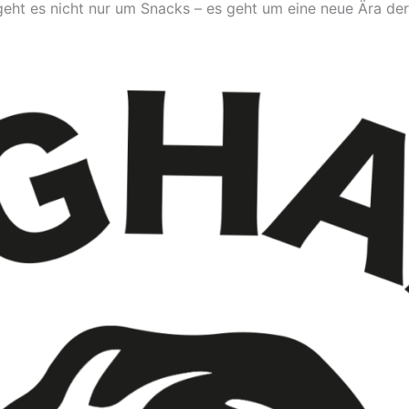
eht es nicht nur um Snacks – es geht um eine neue Ära der