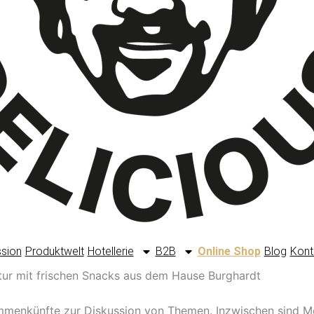
ssion
Produktwelt
Hotellerie
B2B
Online Shop
Blog
Kont
ultur mit frischen Snacks aus dem Hause Burghardt
ammenkünfte zur Diskussion von Themen. Inzwischen sind M