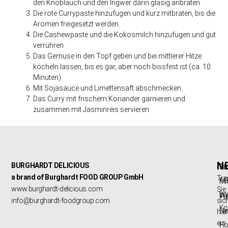
den Knoblauch und den Ingwer darin glasig anbraten.
Die rote Currypaste hinzufügen und kurz mitbraten, bis die
Aromen freigesetzt werden.
Die Cashewpaste und die Kokosmilch hinzufügen und gut
verrühren.
Das Gemüse in den Topf geben und bei mittlerer Hitze
köcheln lassen, bis es gar, aber noch bissfest ist (ca. 10
Minuten).
Mit Sojasauce und Limettensaft abschmecken.
Das Curry mit frischem Koriander garnieren und
zusammen mit Jasminreis servieren.
N
BURGHARDT DELICIOUS
Da
Sh
a brand of Burghardt FOOD GROUP GmbH
Tra
A
Mi
www.burghardt-delicious.com
Sie
Im
Werde
info@burghardt-foodgroup.com
sic
Ko
Na
hier
ein:
Hot