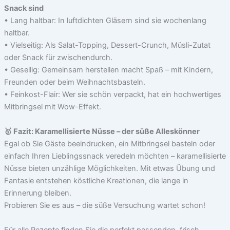
Snack sind
• Lang haltbar: In luftdichten Gläsern sind sie wochenlang
haltbar.
• Vielseitig: Als Salat-Topping, Dessert-Crunch, Müsli-Zutat
oder Snack für zwischendurch.
• Gesellig: Gemeinsam herstellen macht Spaß – mit Kindern,
Freunden oder beim Weihnachtsbasteln.
• Feinkost-Flair: Wer sie schön verpackt, hat ein hochwertiges
Mitbringsel mit Wow-Effekt.
🥇 Fazit: Karamellisierte Nüsse – der süße Alleskönner
Egal ob Sie Gäste beeindrucken, ein Mitbringsel basteln oder
einfach Ihren Lieblingssnack veredeln möchten – karamellisierte
Nüsse bieten unzählige Möglichkeiten. Mit etwas Übung und
Fantasie entstehen köstliche Kreationen, die lange in
Erinnerung bleiben.
Probieren Sie es aus – die süße Versuchung wartet schon!
Für alle Rezepte finden Sie die perfekt passenden, frisch