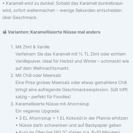
• Karamell wird zu dunkel: Sobald das Karamell dunkelbraun
wird, sofort weitermachen – wenige Sekunden entscheiden
über Geschmack.
🍯 Varianten: Karamellisierte Nüsse mal anders
Mit Zimt & Vanille
Verfeinern Sie das Karamell mit ½ TL Zimt oder echtem
Vanillepulver. Ideal für Herbst und Winter – schmeckt wie
auf dem Weihnachtsmarkt.
Mit Chili oder Meersalz
Eine Prise grobes Meersalz oder etwas gemahlene Chili
bringt eine aufregende Geschmacksexplosion. Süß trifft
salzig – perfekt für Foodies!
Karamellisierte Nüsse mit Ahornsirup
Ein veganes Upgrade:
• 3 EL Ahornsirup + 1 EL Kokosöl in der Pfanne erhitzen
• Nüsse darin schwenken und auf Backpapier geben
• Kurz im Ofen bei 160 °C rösten (ca. 8–10 Minuten)