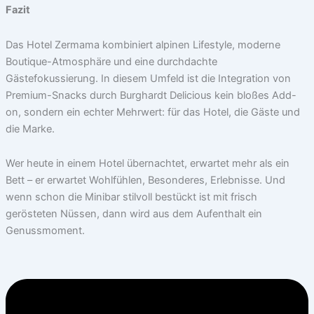
Fazit
Das Hotel Zermama kombiniert alpinen Lifestyle, moderne
Boutique-Atmosphäre und eine durchdachte
Gästefokussierung. In diesem Umfeld ist die Integration von
Premium-Snacks durch Burghardt Delicious kein bloßes Add-
on, sondern ein echter Mehrwert: für das Hotel, die Gäste und
die Marke.
Wer heute in einem Hotel übernachtet, erwartet mehr als ein
Bett – er erwartet Wohlfühlen, Besonderes, Erlebnisse. Und
wenn schon die Minibar stilvoll bestückt ist mit frisch
gerösteten Nüssen, dann wird aus dem Aufenthalt ein
Genussmoment.