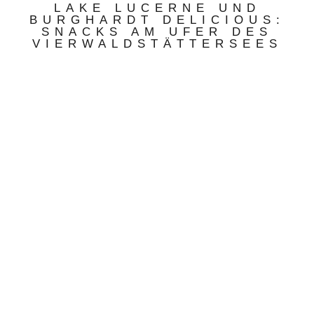
LAKE LUCERNE UND
BURGHARDT DELICIOUS:
SNACKS AM UFER DES
VIERWALDSTÄTTERSEES