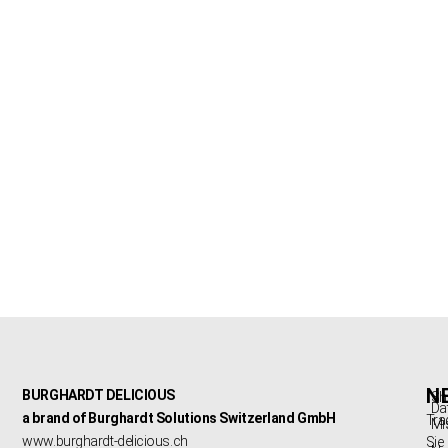
N
BURGHARDT DELICIOUS
Sh
Da
a brand of Burghardt Solutions Switzerland GmbH
Tra
Mi
www.burghardt-delicious.ch
Sie