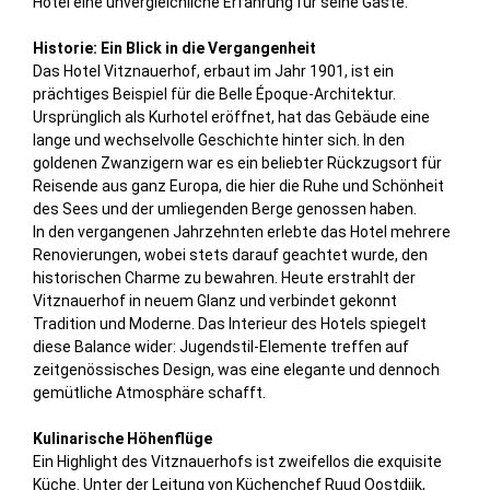
Hotel eine unvergleichliche Erfahrung für seine Gäste.
Historie: Ein Blick in die Vergangenheit
Das Hotel Vitznauerhof, erbaut im Jahr 1901, ist ein
prächtiges Beispiel für die Belle Époque-Architektur.
Ursprünglich als Kurhotel eröffnet, hat das Gebäude eine
lange und wechselvolle Geschichte hinter sich. In den
goldenen Zwanzigern war es ein beliebter Rückzugsort für
Reisende aus ganz Europa, die hier die Ruhe und Schönheit
des Sees und der umliegenden Berge genossen haben.
In den vergangenen Jahrzehnten erlebte das Hotel mehrere
Renovierungen, wobei stets darauf geachtet wurde, den
historischen Charme zu bewahren. Heute erstrahlt der
Vitznauerhof in neuem Glanz und verbindet gekonnt
Tradition und Moderne. Das Interieur des Hotels spiegelt
diese Balance wider: Jugendstil-Elemente treffen auf
zeitgenössisches Design, was eine elegante und dennoch
gemütliche Atmosphäre schafft.
Kulinarische Höhenflüge
Ein Highlight des Vitznauerhofs ist zweifellos die exquisite
Küche. Unter der Leitung von Küchenchef Ruud Oostdijk,